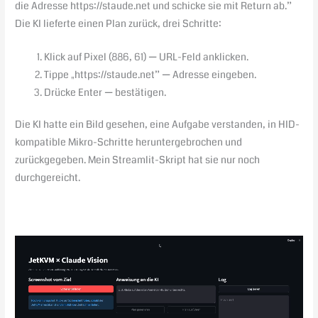
die Adresse https://staude.net und schicke sie mit Return ab.”
Die KI lieferte einen Plan zurück, drei Schritte:
Klick auf Pixel (886, 61) — URL-Feld anklicken.
Tippe „https://staude.net” — Adresse eingeben.
Drücke Enter — bestätigen.
Die KI hatte ein Bild gesehen, eine Aufgabe verstanden, in HID-
kompatible Mikro-Schritte heruntergebrochen und
zurückgegeben. Mein Streamlit-Skript hat sie nur noch
durchgereicht.