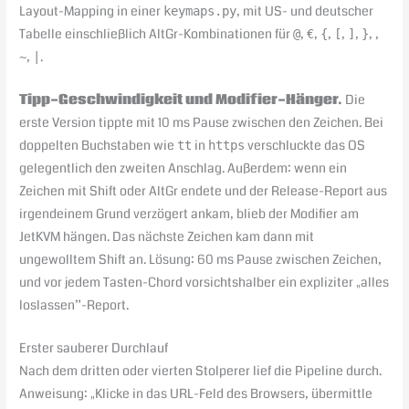
Layout-Mapping in einer
, mit US- und deutscher
keymaps.py
Tabelle einschließlich AltGr-Kombinationen für
,
,
,
,
,
,
,
@
€
{
[
]
}
,
.
~
|
Tipp-Geschwindigkeit und Modifier-Hänger.
Die
erste Version tippte mit 10 ms Pause zwischen den Zeichen. Bei
doppelten Buchstaben wie
in
verschluckte das OS
tt
https
gelegentlich den zweiten Anschlag. Außerdem: wenn ein
Zeichen mit Shift oder AltGr endete und der Release-Report aus
irgendeinem Grund verzögert ankam, blieb der Modifier am
JetKVM hängen. Das nächste Zeichen kam dann mit
ungewolltem Shift an. Lösung: 60 ms Pause zwischen Zeichen,
und vor jedem Tasten-Chord vorsichtshalber ein expliziter „alles
loslassen”-Report.
Erster sauberer Durchlauf
Nach dem dritten oder vierten Stolperer lief die Pipeline durch.
Anweisung: „Klicke in das URL-Feld des Browsers, übermittle