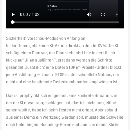
Sicherheit: Vorschau-Modus von Anfang an
In der Demo geht keine KI-Aktion direkt an den JetKVM. Die KI
schlägt einen Plan vor, der Plan steht als Liste in der UI, ich
klicke auf „Plan ausführen”, erst dann werden die Schritte
gesendet. Zusätzlich: eine Datei
im Projekt-Ordner blockt
STOP
jede Ausführung —
ist der schnellste Notaus, der
touch STOP
nicht auf eine bestimmte Tastenkombination angewiesen ist.
Das ist prophylaktisch eingebaut. Eine konkrete Situation, in
der die KI etwas vorgeschlagen hat, das ich nicht ausgeführt
sehen wollte, habe ich beim Testen nicht erlebt. Aber sobald
aus einer Demo ein Werkzeug werden soll, müsste die Schwelle
noch tiefer liegen: Bounding-Boxen einbauen, in denen Klicks