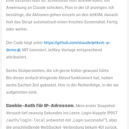
Eine Iteration läuft so: Screenshot vom JetKVM holen, mit
Anweisung an Claude schicken, Plan in der UI anzeigen. Ich
bestätige, die Aktionen gehen einzeln an den JetKVM, danach
holt das Skript automatisch einen frischen Screenshot. Fertig
oder weiter.
Der Code liegt unter
https://github.com/staude/jetkvm-ai-
demo
, MIT lizenziert, JetKey-Vorlage entsprechend
attributiert.
Sechs Stolperstellen, die ich gerne früher gewusst hätte
Bis dieser einfach klingende Ablauf funktioniert hat, haben
sechs Sachen Zeit gekostet. Hier in der Reihenfolge, in der sie
aufgetreten sind.
Cookie-Auth für IP-Adressen.
Mein erster Snapshot-
Versuch lief zwanzig Sekunden ins Leere. Login klappte (
POST
antwortet mit „Login successful”), aber
/auth/login-local
die anschließende WebSocket-Verbindung bekam 401 zurück.