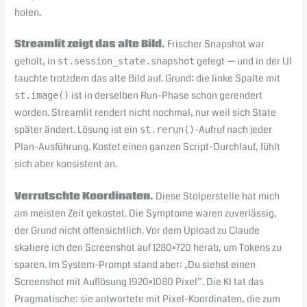
holen.
Streamlit zeigt das alte Bild.
Frischer Snapshot war
geholt, in
gelegt — und in der UI
st.session_state.snapshot
tauchte trotzdem das alte Bild auf. Grund: die linke Spalte mit
ist in derselben Run-Phase schon gerendert
st.image()
worden. Streamlit rendert nicht nochmal, nur weil sich State
später ändert. Lösung ist ein
-Aufruf nach jeder
st.rerun()
Plan-Ausführung. Kostet einen ganzen Script-Durchlauf, fühlt
sich aber konsistent an.
Verrutschte Koordinaten.
Diese Stolperstelle hat mich
am meisten Zeit gekostet. Die Symptome waren zuverlässig,
der Grund nicht offensichtlich. Vor dem Upload zu Claude
skaliere ich den Screenshot auf 1280×720 herab, um Tokens zu
sparen. Im System-Prompt stand aber: „Du siehst einen
Screenshot mit Auflösung 1920×1080 Pixel”. Die KI tat das
Pragmatische: sie antwortete mit Pixel-Koordinaten, die zum