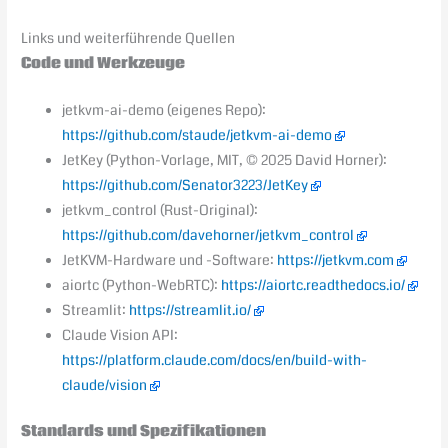
Links und weiterführende Quellen
Code und Werkzeuge
jetkvm-ai-demo (eigenes Repo):
https://github.com/staude/jetkvm-ai-demo
JetKey (Python-Vorlage, MIT, © 2025 David Horner):
https://github.com/Senator3223/JetKey
jetkvm_control (Rust-Original):
https://github.com/davehorner/jetkvm_control
JetKVM-Hardware und -Software:
https://jetkvm.com
aiortc (Python-WebRTC):
https://aiortc.readthedocs.io/
Streamlit:
https://streamlit.io/
Claude Vision API:
https://platform.claude.com/docs/en/build-with-
claude/vision
Standards und Spezifikationen