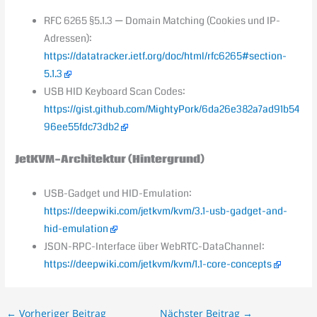
RFC 6265 §5.1.3 — Domain Matching (Cookies und IP-
Adressen):
https://datatracker.ietf.org/doc/html/rfc6265#section-
5.1.3
USB HID Keyboard Scan Codes:
https://gist.github.com/MightyPork/6da26e382a7ad91b54
96ee55fdc73db2
JetKVM-Architektur (Hintergrund)
USB-Gadget und HID-Emulation:
https://deepwiki.com/jetkvm/kvm/3.1-usb-gadget-and-
hid-emulation
JSON-RPC-Interface über WebRTC-DataChannel:
https://deepwiki.com/jetkvm/kvm/1.1-core-concepts
←
Vorheriger Beitrag
Nächster Beitrag
→