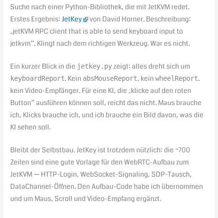
Suche nach einer Python-Bibliothek, die mit JetKVM redet.
Erstes Ergebnis:
JetKey
von David Horner. Beschreibung:
„jetKVM RPC client that is able to send keyboard input to
jetkvm”. Klingt nach dem richtigen Werkzeug. War es nicht.
Ein kurzer Blick in die
zeigt: alles dreht sich um
jetkey.py
. Kein
, kein
,
keyboardReport
absMouseReport
wheelReport
kein Video-Empfänger. Für eine KI, die „klicke auf den roten
Button” ausführen können soll, reicht das nicht. Maus brauche
ich, Klicks brauche ich, und ich brauche ein Bild davon, was die
KI sehen soll.
Bleibt der Selbstbau. JetKey ist trotzdem nützlich: die ~700
Zeilen sind eine gute Vorlage für den WebRTC-Aufbau zum
JetKVM — HTTP-Login, WebSocket-Signaling, SDP-Tausch,
DataChannel-Öffnen. Den Aufbau-Code habe ich übernommen
und um Maus, Scroll und Video-Empfang ergänzt.