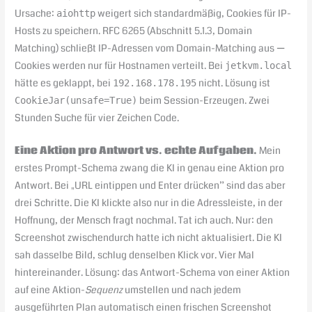
Ursache:
weigert sich standardmäßig, Cookies für IP-
aiohttp
Hosts zu speichern. RFC 6265 (Abschnitt 5.1.3, Domain
Matching) schließt IP-Adressen vom Domain-Matching aus —
Cookies werden nur für Hostnamen verteilt. Bei
jetkvm.local
hätte es geklappt, bei
nicht. Lösung ist
192.168.178.195
beim Session-Erzeugen. Zwei
CookieJar(unsafe=True)
Stunden Suche für vier Zeichen Code.
Eine Aktion pro Antwort vs. echte Aufgaben.
Mein
erstes Prompt-Schema zwang die KI in genau eine Aktion pro
Antwort. Bei „URL eintippen und Enter drücken” sind das aber
drei Schritte. Die KI klickte also nur in die Adressleiste, in der
Hoffnung, der Mensch fragt nochmal. Tat ich auch. Nur: den
Screenshot zwischendurch hatte ich nicht aktualisiert. Die KI
sah dasselbe Bild, schlug denselben Klick vor. Vier Mal
hintereinander. Lösung: das Antwort-Schema von einer Aktion
auf eine Aktion-
Sequenz
umstellen und nach jedem
ausgeführten Plan automatisch einen frischen Screenshot