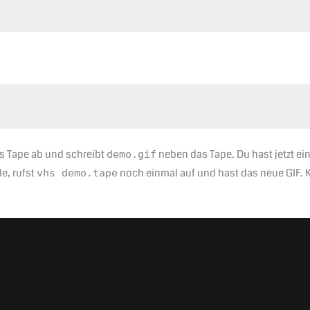
das Tape ab und schreibt
neben das Tape. Du hast jetzt ei
demo.gif
le, rufst
noch einmal auf und hast das neue GIF. K
vhs demo.tape