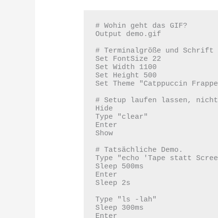
# Wohin geht das GIF?

Output demo.gif

# Terminalgröße und Schrift 
Set FontSize 22

Set Width 1100

Set Height 500

Set Theme "Catppuccin Frappe
# Setup laufen lassen, nicht
Hide

Type "clear"

Enter

Show

# Tatsächliche Demo.

Type "echo 'Tape statt Scree
Sleep 500ms

Enter

Sleep 2s

Type "ls -lah"

Sleep 300ms

Enter
