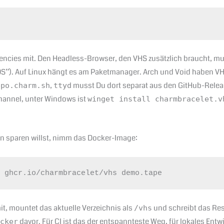
ncies mit. Den Headless-Browser, den VHS zusätzlich braucht, muss
S”). Auf Linux hängt es am Paketmanager. Arch und Void haben VHS
,
musst Du dort separat aus den GitHub-Rele
epo.charm.sh
ttyd
Channel, unter Windows ist
winget install charmbracelet.v
n sparen willst, nimm das Docker-Image:
s ghcr.io/charmbracelet/vhs demo.tape
t, mountet das aktuelle Verzeichnis als
und schreibt das Res
/vhs
davor. Für CI ist das der entspannteste Weg, für lokales Entw
ocker