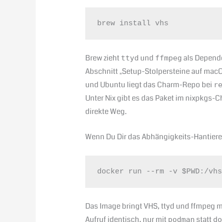
brew install vhs
Brew zieht
und
als Depende
ttyd
ffmpeg
Abschnitt „Setup-Stolpersteine auf macO
und Ubuntu liegt das Charm-Repo bei
r
Unter Nix gibt es das Paket im nixpkgs-
direkte Weg.
Wenn Du Dir das Abhängigkeits-Hantiere
docker run --rm -v $PWD:/vh
Das Image bringt VHS, ttyd und ffmpeg mi
Aufruf identisch, nur mit
statt
podman
d