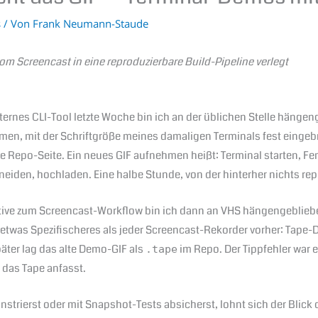
s
/ Von
Frank Neumann-Staude
 Screencast in eine reproduzierbare Build-Pipeline verlegt
ernes CLI-Tool letzte Woche bin ich an der üblichen Stelle hänge
n, mit der Schriftgröße meines damaligen Terminals fest eingebran
ie Repo-Seite. Ein neues GIF aufnehmen heißt: Terminal starten, Fe
neiden, hochladen. Eine halbe Stunde, von der hinterher nichts rep
tive zum Screencast-Workflow bin ich dann an VHS hängengebliebe
t etwas Spezifischeres als jeder Screencast-Rekorder vorher: Tape-D
ter lag das alte Demo-GIF als
im Repo. Der Tippfehler war e
.tape
 das Tape anfasst.
trierst oder mit Snapshot-Tests absicherst, lohnt sich der Blick 