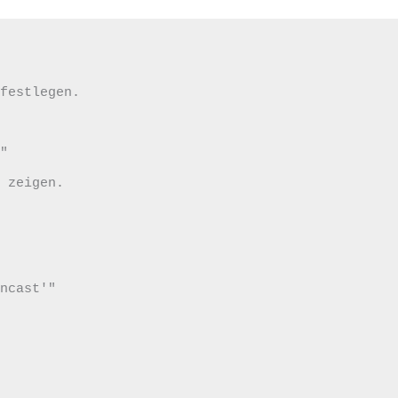
festlegen.

"

 zeigen.

ncast'"
