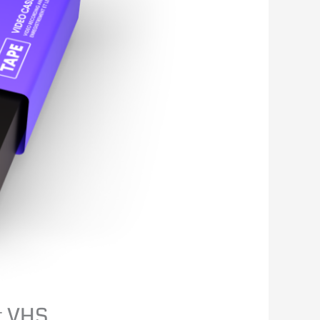
t VHS