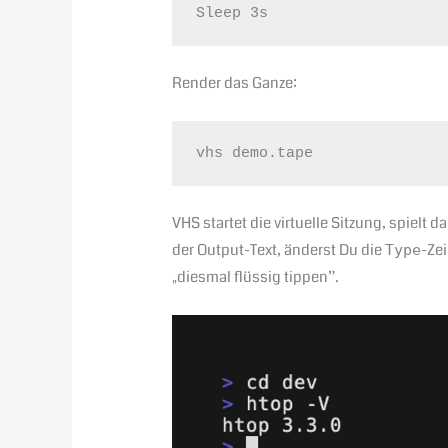
Sleep 3s
Render das Ganze:
vhs demo.tape
VHS startet die virtuelle Sitzung, spielt 
der Output-Text, änderst Du die
-Zei
Type
„diesmal flüssig tippen”.