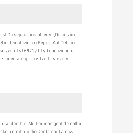
t Du separat installieren (Details im
 in den offiziellen Repos. Auf Debian
ases von
nachziehen.
tsl0922/ttyd
oder
der
hs
scoop install vhs
ultat dort hin. Mit Podman geht derselbe
ickeln stört nur die Container-Latenz.