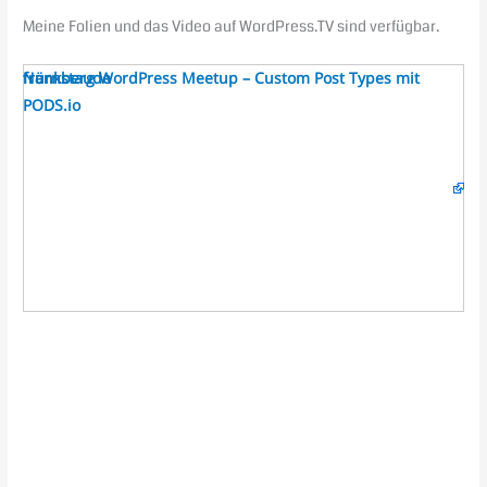
Meine Folien und das Video auf WordPress.TV sind verfügbar.
Nürnberg WordPress Meetup – Custom Post Types mit
from
frankstaude
PODS.io