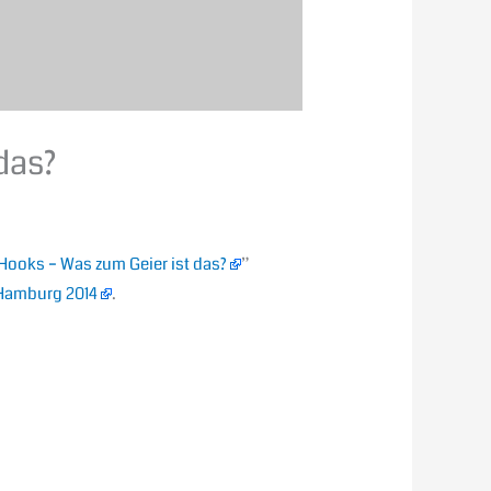
das?
 Hooks – Was zum Geier ist das?
”
amburg 2014
.