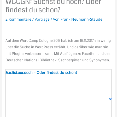
WCCGN: Suchst du noch? Oder
findest du schon?
2 Kommentare
/
Vorträge
/ Von
Frank Neumann-Staude
Auf dem WordCamp Cologne 2017 hab ich am 19.11.2017 ein wenig
über die Suche in WordPress erzählt. Und darüber wie man sie
mit Plugins verbessern kann. Mit Ausflügen zu Facetten und der
Deutschen National Bibliothek, Sachbegriffen und Synonymen.
Suchst du noch – Oder findest du schon?
from
frankstaude