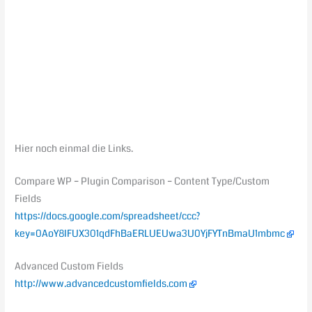
Hier noch einmal die Links.
Compare WP – Plugin Comparison – Content Type/Custom
Fields
https://docs.google.com/spreadsheet/ccc?
key=0AoY8IFUX301qdFhBaERLUEUwa3U0YjFYTnBmaU1mbmc
Advanced Custom Fields
http://www.advancedcustomfields.com