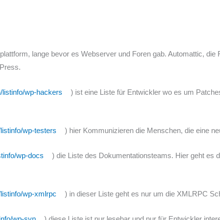
plattform, lange bevor es Webserver und Foren gab. Automattic, die 
Press.
/listinfo/wp-hackers
) ist eine Liste für Entwickler wo es um Patch
istinfo/wp-testers
) hier Kommunizieren die Menschen, die eine ne
stinfo/wp-docs
) die Liste des Dokumentationsteams. Hier geht es
listinfo/wp-xmlrpc
) in dieser Liste geht es nur um die XMLRPC Schn
tinfo/wp-svn
) diese Liste ist nur lesebar und nur für Entwickler int