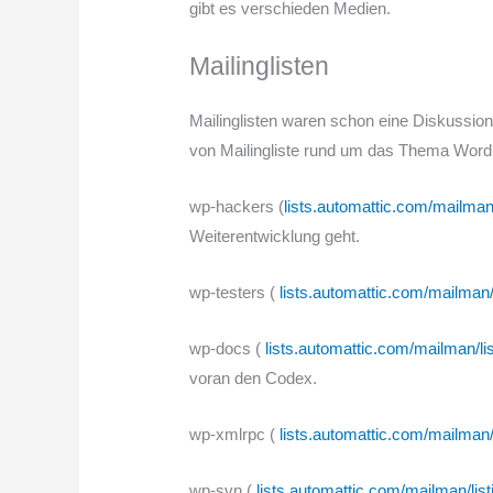
gibt es verschieden Medien.
Mailinglisten
Mailinglisten waren schon eine Diskussion
von Mailingliste rund um das Thema Word
wp-hackers (
lists.automattic.com/mailman
Weiterentwicklung geht.
wp-testers (
lists.automattic.com/mailman/l
wp-docs (
lists.automattic.com/mailman/li
voran den Codex.
wp-xmlrpc (
lists.automattic.com/mailman/
wp-svn (
lists.automattic.com/mailman/lis