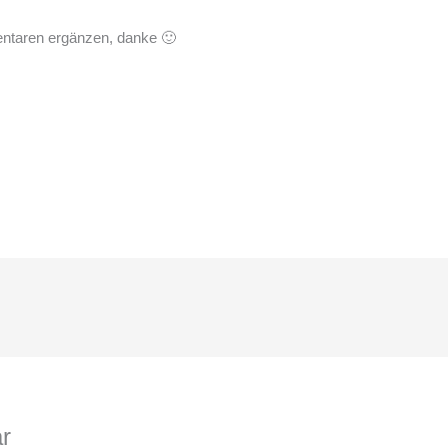
entaren ergänzen, danke 🙂
r